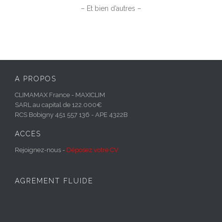
– Et bien d’autres –
A PROPOS
CLIMAMAX France - MAXICLIM
SARL au capital de 122.000€
RCS Bobigny 451 557 136 - APE 4322B
ACCÈS
Rejoignez-nous -
Déposez votre CV
AGRÉMENT FLUIDE